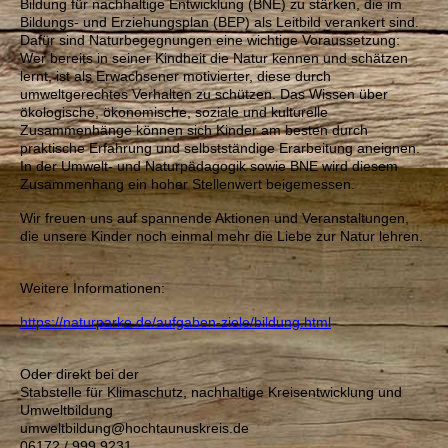
Bildung für nachhaltige Entwicklung (BNE) zu stärken, die im
Bildungs- und Erziehungsplan (BEP) als Leitbild verankert sind.
Dafür sind Naturbegegnungen eine wichtige Voraussetzung:
Wer bereits in seiner Kindheit die Natur kennen und schätzen
lernt, ist als Erwachsener motivierter, diese durch
umweltgerechtes Verhalten zu schützen. Das Wissen über
ökologische, ökonomische, soziale und kulturelle
Zusammenhänge können sich Kinder am besten durch
praktische Erfahrung und selbstständige Erarbeitung aneignen.
In der Umwelt- und Naturpädagogik sowie BNE wird diesem
Zusammenhang ein hoher Stellenwert beigemessen.
Wir freuen uns auf spannende Aktionen und Veranstaltungen,
die unsere Kinder noch einmal mehr die Liebe zur Natur lehren.
Weitere Informationen:
https://naturparke.de/aufgaben-ziele/bildung.html
Oder direkt bei der
Stabstelle für Klimaschutz, nachhaltige Kreisentwicklung und
Umweltbildung
umweltbildung@hochtaunuskreis.de
06172 / 999 9231