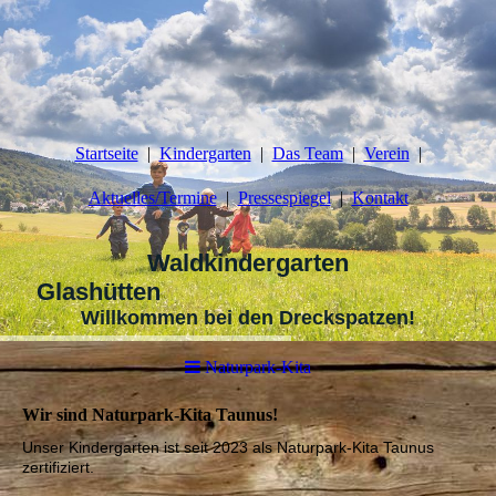
Startseite
Kindergarten
Das Team
Verein
Aktuelles/Termine
Pressespiegel
Kontakt
Waldkindergarten
Glashütten
Willkommen bei den Dreckspatzen!
Naturpark-Kita
Wir sind Naturpark-Kita Taunus!
Unser Kindergarten ist seit 2023 als Naturpark-Kita Taunus
zertifiziert.