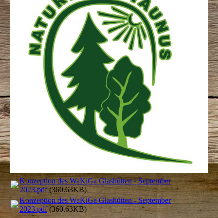
Konzeption des WaKiGa Glashütten - September
2023.pdf
(360.63KB)
Konzeption des WaKiGa Glashütten - September
2023.pdf
(360.63KB)