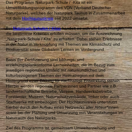
Das Programm Naturpark-Schule / -Kita ist ein
Umweltbildungsprogramm des VDN (Verband Deutscher
Naturparke), welches der Naturpark Taunus in Zusammenarbeit
mit dem
Hochtaunuskreis
seit 2022 umsetzt.
Bei
Naturpark-Schulen / Kitas
handelt es sich um Einrichtungen,
die bestimmte Kriterien erfüllen müssen, um die Auszeichnung
„Naturpark-Schule / Kita“ zu erhalten. Dabei stehen Erlebnisse
in der Natur in Verknüpfung mit Themen wie Klimaschutz und
Biodiversität sowie Globalem Lernen im Vordergrund.
Basis der Zertifizierung sind bildungs- und
erziehungsplankonforme Lerneinheiten, die im Bezug zum
jeweiligen regionalen Umfeld mit naturkundlichen und
kulturbezogenen Themen der Heimatregion mit dem
Hintergrund einer Bildung für nachhaltige Entwicklung stehen.
Hierbei werden regionale Partnerinnen und Partner wie z.B.
landwirtschaftliche Betriebe, Vereine, Handwerksbetriebe,
Forstämter, Museen, Naturschutzverbände, Imker oder auch
Stadtwerke mit einbezogen. Der Hochtaunusreis unterstützt
hierbei durch den Aufbau eines Netzwerks aller Akteur*innen
sowie bei der Planung und Umsetzung von Veranstaltungen im
Naturraum des Naturparks.
Ziel des Programms ist, gemeinsam Umwelterziehung und