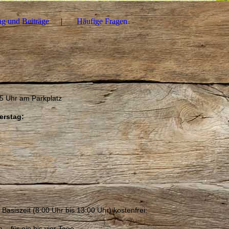
g und Beiträge
Häufige Fragen
5 Uhr am Parkplatz
erstag:
Basiszeit (8:00 Uhr bis 13:00 Uhr) kostenfrei:
 – für ein bis vier Tage