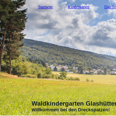
Startseite
Kindergarten
Das T
Waldkindergarten
Glashütte
Willkommen bei den Dreckspatzen!