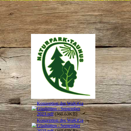
Konzeption des WaKiGa
Glashütten - September
2023.pdf
(360.63KB)
Konzeption des WaKiGa
Glashütten - September
2023.pdf
(360.63KB)