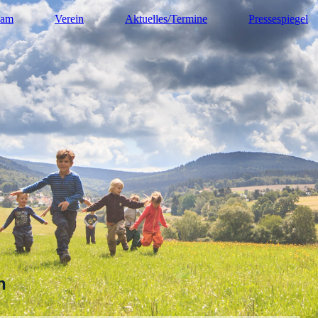
eam
Verein
Aktuelles/Termine
Pressespiegel
n